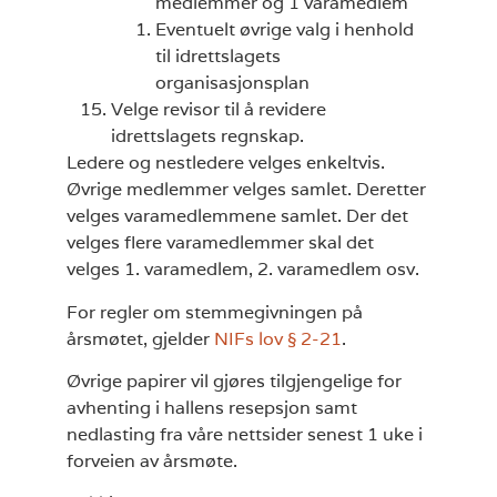
medlemmer og 1 varamedlem
Eventuelt øvrige valg i henhold
til idrettslagets
organisasjonsplan
Velge revisor til å revidere
idrettslagets regnskap.
Ledere og nestledere velges enkeltvis.
Øvrige medlemmer velges samlet. Deretter
velges varamedlemmene samlet. Der det
velges flere varamedlemmer skal det
velges 1. varamedlem, 2. varamedlem osv.
For regler om stemmegivningen på
årsmøtet, gjelder
NIFs lov § 2-21
.
Øvrige papirer vil gjøres tilgjengelige for
avhenting i hallens resepsjon samt
nedlasting fra våre nettsider senest 1 uke i
forveien av årsmøte.