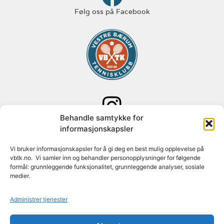
Følg oss på Facebook
Behandle samtykke for
Følg oss på Instagram
informasjonskapsler
Vi bruker informasjonskapsler for å gi deg en best mulig opplevelse på
Adresse: Paal Bergs vei 125
vbtk.no. Vi samler inn og behandler personopplysninger for følgende
1348 Rykkinn
formål: grunnleggende funksjonalitet, grunnleggende analyser, sosiale
medier.
Org nr: 982 088 631
Administrer tjenester
Konto nr: 1627 30 74779