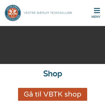
MENY
Shop
Gå til VBTK shop