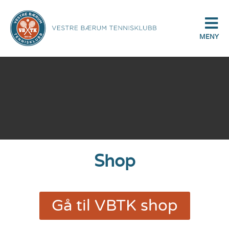
MENY
Shop
Gå til VBTK shop