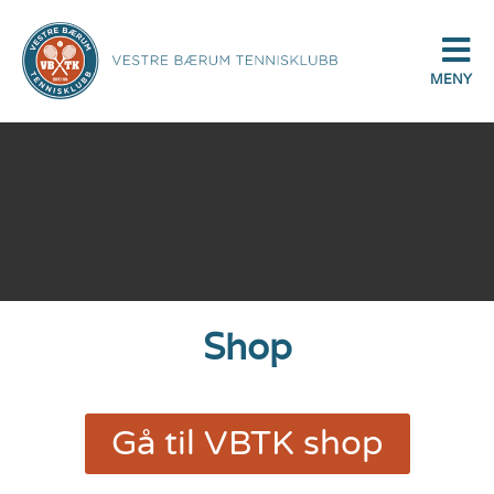
MENY
Shop
Gå til VBTK shop