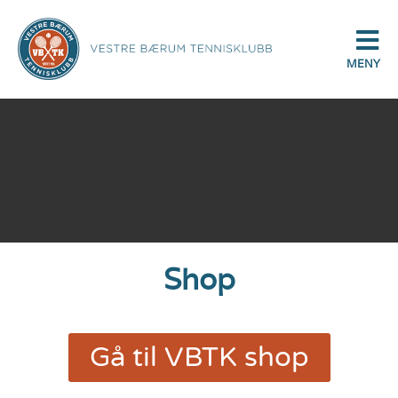
MENY
Shop
Gå til VBTK shop