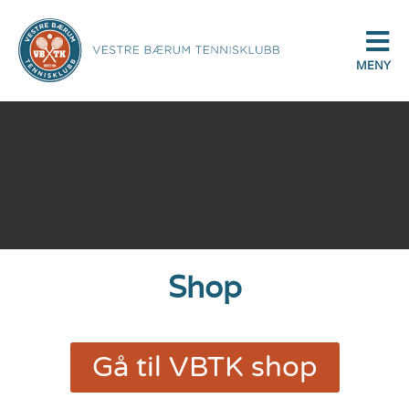
MENY
Shop
Gå til VBTK shop