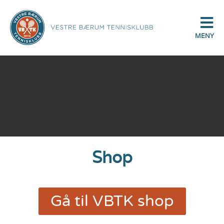
MENY
Shop
Gå til VBTK shop