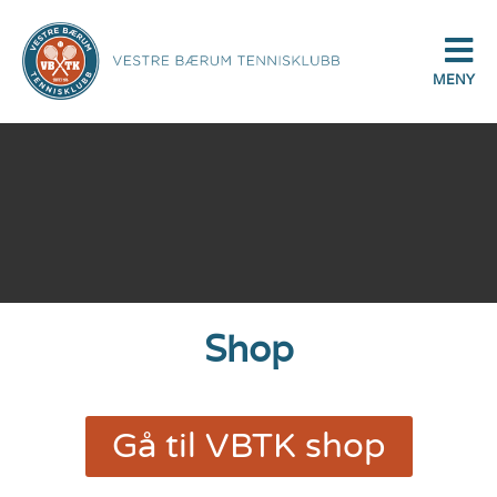
MENY
Shop
Gå til VBTK shop