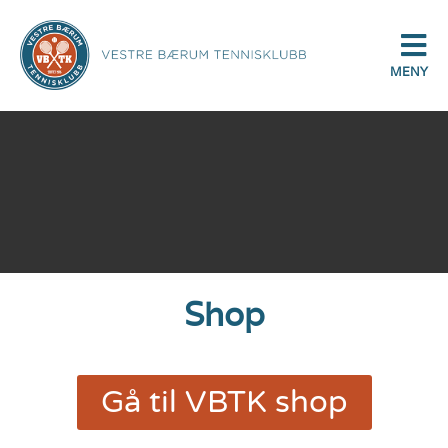
MENY
Shop
Gå til VBTK shop