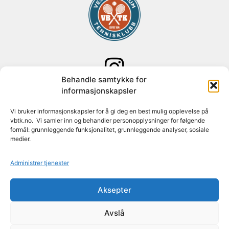
Behandle samtykke for
Følg oss på Instagram
informasjonskapsler
Adresse: Paal Bergs vei 125
Vi bruker informasjonskapsler for å gi deg en best mulig opplevelse på
vbtk.no. Vi samler inn og behandler personopplysninger for følgende
1348 Rykkinn
formål: grunnleggende funksjonalitet, grunnleggende analyser, sosiale
medier.
Org nr: 982 088 631
Administrer tjenester
Konto nr: 1627 30 74779
Aksepter
Mail:
post@vbtk.no
Avslå