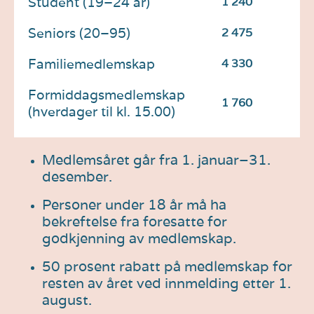
Student (19–24 år)
1 240
Seniors (20–95)
2 475
Familiemedlemskap
4 330
Formiddagsmedlemskap
1 760
(hverdager til kl. 15.00)
Medlemsåret går fra 1. januar–31.
desember.
Personer under 18 år må ha
bekreftelse fra foresatte for
godkjenning av medlemskap.
50 prosent rabatt på medlemskap for
resten av året ved innmelding etter 1.
august.