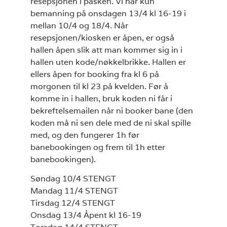
resepsjonen i påsken. Vi har kun
bemanning på onsdagen 13/4 kl 16-19 i
mellan 10/4 og 18/4. Når
resepsjonen/kiosken er åpen, er også
hallen åpen slik att man kommer sig in i
hallen uten kode/nøkkelbrikke. Hallen er
ellers åpen for booking fra kl 6 på
morgonen til kl 23 på kvelden. Før å
komme in i hallen, bruk koden ni får i
bekreftelsemailen når ni booker bane (den
koden må ni sen dele med de ni skal spille
med, og den fungerer 1h før
banebookingen og frem til 1h etter
banebookingen).
Søndag 10/4 STENGT
Mandag 11/4 STENGT
Tirsdag 12/4 STENGT
Onsdag 13/4 Åpent kl 16-19