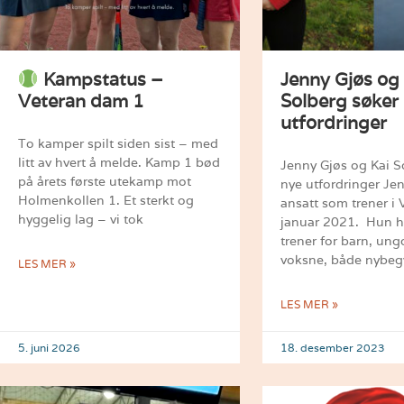
Kampstatus –
Jenny Gjøs og 
Veteran dam 1
Solberg søker
utfordringer
To kamper spilt siden sist – med
litt av hvert å melde. Kamp 1 bød
Jenny Gjøs og Kai S
på årets første utekamp mot
nye utfordringer Je
Holmenkollen 1. Et sterkt og
ansatt som trener i
hyggelig lag – vi tok
januar 2021. Hun h
trener for barn, un
voksne, både nybeg
LES MER »
LES MER »
5. juni 2026
18. desember 2023