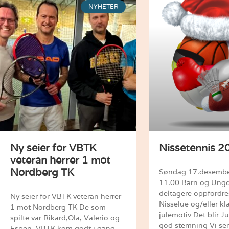
NYHETER
Ny seier for VBTK
Nissetennis 2
veteran herrer 1 mot
Nordberg TK
Søndag 17.desember
11.00 Barn og Ung
deltagere oppfordres
Ny seier for VBTK veteran herrer
Nisselue og/eller k
1 mot Nordberg TK De som
julemotiv Det blir 
spilte var Rikard,Ola, Valerio og
god stemning Vi ser
Espen. VBTK kom godt i gang