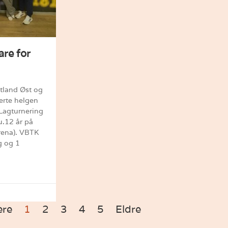
are for
tland Øst og
erte helgen
Lagturnering
 u.12 år på
rena). VBTK
g og 1
ere
1
2
3
4
5
Eldre