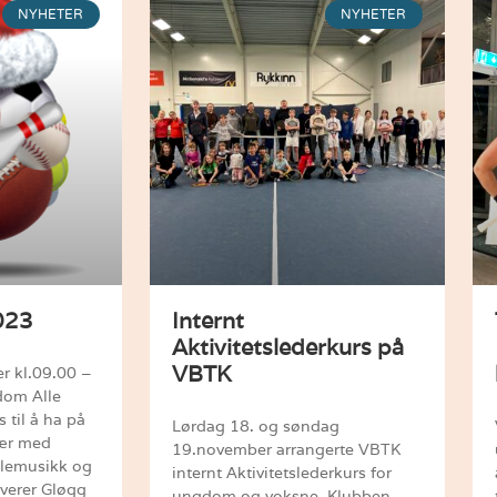
NYHETER
NYHETER
023
Internt
Aktivitetslederkurs på
VBTK
 kl.09.00 –
dom Alle
 til å ha på
Lørdag 18. og søndag
lær med
19.november arrangerte VBTK
Julemusikk og
internt Aktivitetslederkurs for
verer Gløgg
ungdom og voksne. Klubben