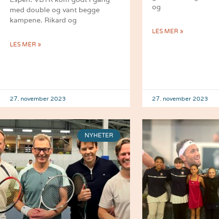
og
med double og vant begge
kampene. Rikard og
LES MER »
LES MER »
27. november 2023
27. november 2023
NYHETER