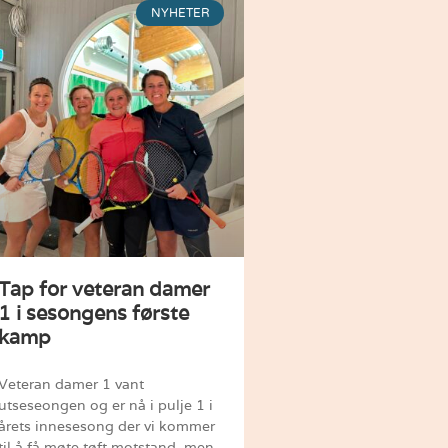
NYHETER
Tap for veteran damer
1 i sesongens første
kamp
Veteran damer 1 vant
utseseongen og er nå i pulje 1 i
årets innesesong der vi kommer
til å få møte tøft motstand, men