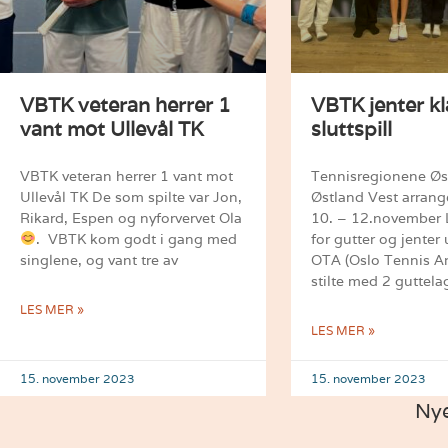
VBTK veteran herrer 1
VBTK jenter kl
vant mot Ullevål TK
sluttspill
VBTK veteran herrer 1 vant mot
Tennisregionene Øs
Ullevål TK De som spilte var Jon,
Østland Vest arrang
Rikard, Espen og nyforvervet Ola
10. – 12.november 
. VBTK kom godt i gang med
for gutter og jenter
singlene, og vant tre av
OTA (Oslo Tennis A
stilte med 2 guttela
LES MER »
LES MER »
15. november 2023
15. november 2023
Ny