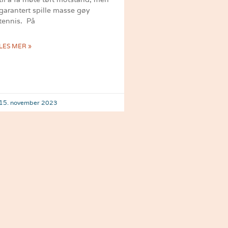
garantert spille masse gøy
tennis. På
LES MER »
15. november 2023