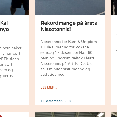
Kai
Rekordmange på årets
 nye
Nissetennis!
Nissetennis for Barn & Ungdom
+ Jule turnering for Voksne
olberg søker
søndag 17.desember Nær 60
nny har vært
barn og ungdom deltok i årets
 VBTK siden
Nissetennis på VBTK. Det ble
ar vært
spilt minitennisturnering og
gdom og
avsluttet med
ynnere,
LES MER »
18. desember 2023