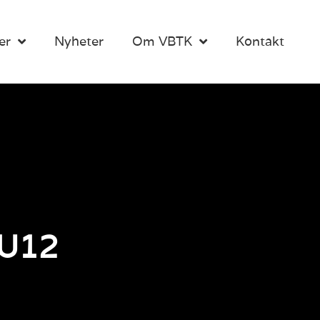
er
Nyheter
Om VBTK
Kontakt
n U12