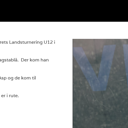
årets Landsturnering U12 i
slagstablå. Der kom han
sp og de kom til
er i rute.