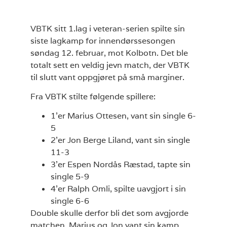
VBTK sitt 1.lag i veteran-serien spilte sin
siste lagkamp for innendørssesongen
søndag 12. februar, mot Kolbotn. Det ble
totalt sett en veldig jevn match, der VBTK
til slutt vant oppgjøret på små marginer.
Fra VBTK stilte følgende spillere:
1’er Marius Ottesen, vant sin single 6-
5
2’er Jon Berge Liland, vant sin single
11-3
3’er Espen Nordås Ræstad, tapte sin
single 5-9
4’er Ralph Omli, spilte uavgjort i sin
single 6-6
Double skulle derfor bli det som avgjorde
matchen. Marius og Jon vant sin kamp