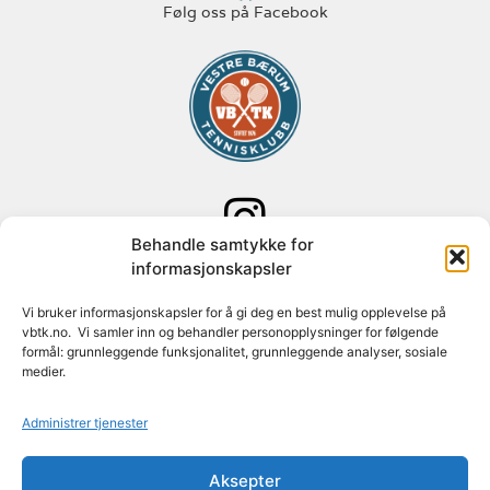
Følg oss på Facebook
Behandle samtykke for
Følg oss på Instagram
informasjonskapsler
Vi bruker informasjonskapsler for å gi deg en best mulig opplevelse på
Adresse: Paal Bergs vei 125
vbtk.no. Vi samler inn og behandler personopplysninger for følgende
1348 Rykkinn
formål: grunnleggende funksjonalitet, grunnleggende analyser, sosiale
medier.
Org nr: 982 088 631
Administrer tjenester
Konto nr: 1627 30 74779
Aksepter