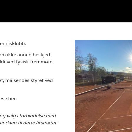
Tennisklubb.
som ikke annen beskjed
ldt ved fysisk fremmøte
t, må sendes styret ved
ese her:
 og valg i forbindelse med
gendaen til dette årsmøtet