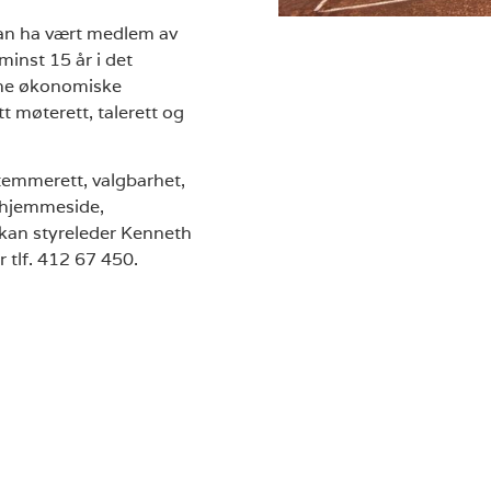
man ha vært medlem av
inst 15 år i det
sine økonomiske
t møterett, talerett og
emmerett, valgbarhet,
r hjemmeside,
 kan styreleder Kenneth
r tlf. 412 67 450.