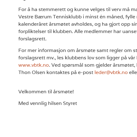
For å ha stemmerett og kunne velges til verv må 
Vestre Bærum Tennisklubb i minst én måned, fylle m
kalenderåret årsmøtet avholdes, og ha gjort opp 
forpliktelser til klubben. Alle medlemmer har uanset
forslagsrett.
For mer informasjon om årsmøte samt regler om st
forslagsrett mv., les klubbens lov som ligger på vå
www.vbtk.no
. Ved spørsmål som gjelder årsmøtet,
Thon Olsen kontaktes på e-post
leder@vbtk.no
elle
Velkommen til årsmøte!
Med vennlig hilsen Styret