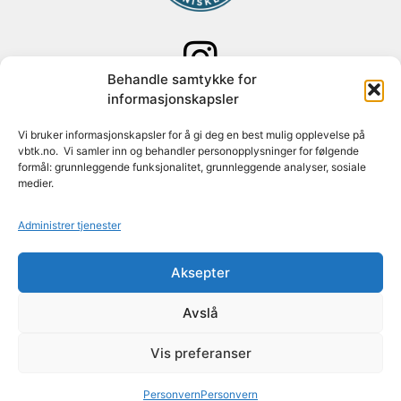
Behandle samtykke for
Følg oss på Instagram
informasjonskapsler
Vi bruker informasjonskapsler for å gi deg en best mulig opplevelse på
Adresse: Paal Bergs vei 125
vbtk.no. Vi samler inn og behandler personopplysninger for følgende
1348 Rykkinn
formål: grunnleggende funksjonalitet, grunnleggende analyser, sosiale
medier.
Org nr: 982 088 631
Administrer tjenester
Konto nr: 1627 30 74779
Aksepter
Mail:
post@vbtk.no
Avslå
Anlegg
Medlemskap
Kurs
Aktiviteter
Vis preferanser
Nyheter
Om VBTK
Kontakt
Personvern
Personvern