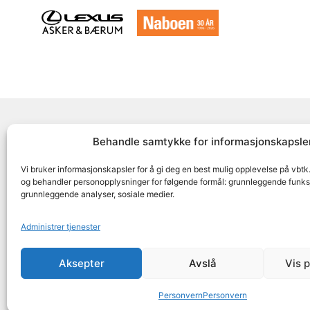
Behandle samtykke for informasjonskapsle
Følg oss på
Vi bruker informasjonskapsler for å gi deg en best mulig opplevelse på vbtk
og behandler personopplysninger for følgende formål: grunnleggende funksj
grunnleggende analyser, sosiale medier.
Adresse: Paal Bergs vei 125
Org nr:
Administrer tjenester
1348 Rykkinn
Aksepter
Avslå
Vis 
Anlegg
Medlemskap
Kurs
Aktiviteter
Ny
Personvern
Personvern