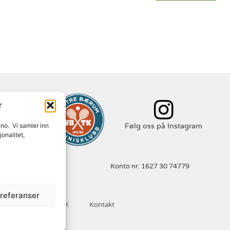
r
 Facebook
Følg oss på Instagram
.no. Vi samler inn
onalitet,
 982 088 631
Konto nr: 1627 30 74779
preferanser
heter
Om VBTK
Kontakt