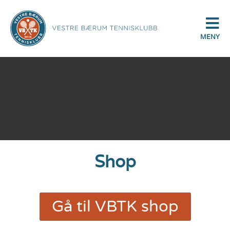
MENY
Shop
Gå til VBTK shop