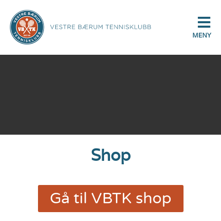
MENY
Shop
Gå til VBTK shop