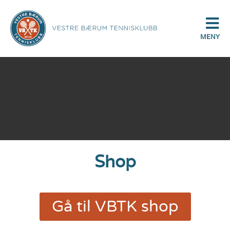
MENY
Shop
Gå til VBTK shop