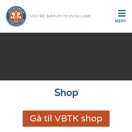
MENY
Shop
Gå til VBTK shop