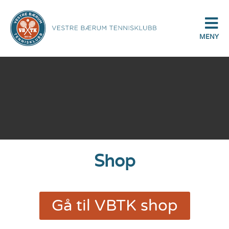
MENY
Shop
Gå til VBTK shop