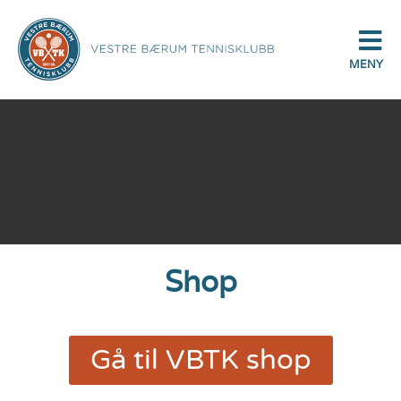
MENY
Shop
Gå til VBTK shop