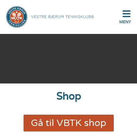
MENY
Shop
Gå til VBTK shop