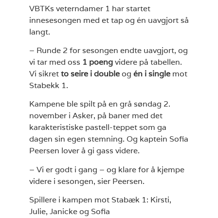
VBTKs veterndamer 1 har startet
innesesongen med et tap og én uavgjort så
langt.
– Runde 2 for sesongen endte uavgjort, og
vi tar med oss
1 poeng
videre på tabellen.
Vi sikret
to seire i double
og
én i single
mot
Stabekk 1.
Kampene ble spilt på en grå søndag 2.
november i Asker, på baner med det
karakteristiske pastell-teppet som ga
dagen sin egen stemning. Og kaptein Sofia
Peersen lover å gi gass videre.
– Vi er godt i gang – og klare for å kjempe
videre i sesongen, sier Peersen.
Spillere i kampen mot Stabæk 1: Kirsti,
Julie, Janicke og Sofia