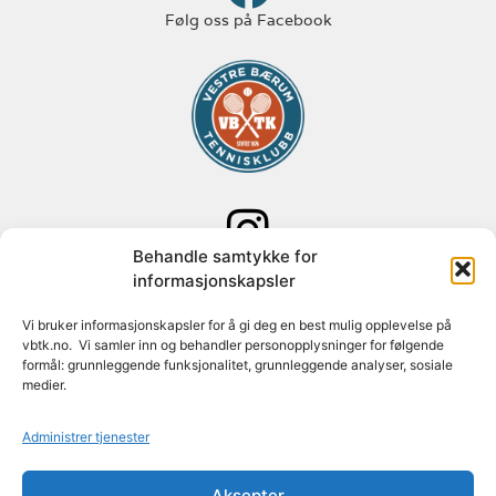
Følg oss på Facebook
Behandle samtykke for
Følg oss på Instagram
informasjonskapsler
Adresse: Paal Bergs vei 125
Vi bruker informasjonskapsler for å gi deg en best mulig opplevelse på
vbtk.no. Vi samler inn og behandler personopplysninger for følgende
1348 Rykkinn
formål: grunnleggende funksjonalitet, grunnleggende analyser, sosiale
medier.
Org nr: 982 088 631
Administrer tjenester
Konto nr: 1627 30 74779
Aksepter