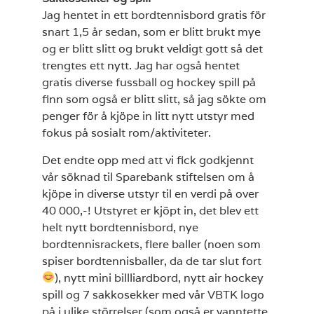
Jag hentet in ett bordtennisbord gratis för
snart 1,5 år sedan, som er blitt brukt mye
og er blitt slitt og brukt veldigt gott så det
trengtes ett nytt. Jag har også hentet
gratis diverse fussball og hockey spill på
finn som også er blitt slitt, så jag sökte om
penger för å kjöpe in litt nytt utstyr med
fokus på sosialt rom/aktiviteter.
Det endte opp med att vi fick godkjennt
vår söknad til Sparebank stiftelsen om å
kjöpe in diverse utstyr til en verdi på over
40 000,-! Utstyret er kjöpt in, det blev ett
helt nytt bordtennisbord, nye
bordtennisrackets, flere baller (noen som
spiser bordtennisballer, da de tar slut fort
), nytt mini billliardbord, nytt air hockey
spill og 7 sakkosekker med vår VBTK logo
på i ulike störrelser (som også er vanntette